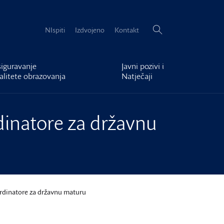
Pretraži:
NIspiti
Izdvojeno
Kontakt
iguravanje
Javni pozivi i
alitete obrazovanja
Natječaji
dinatore za državnu
ordinatore za državnu maturu