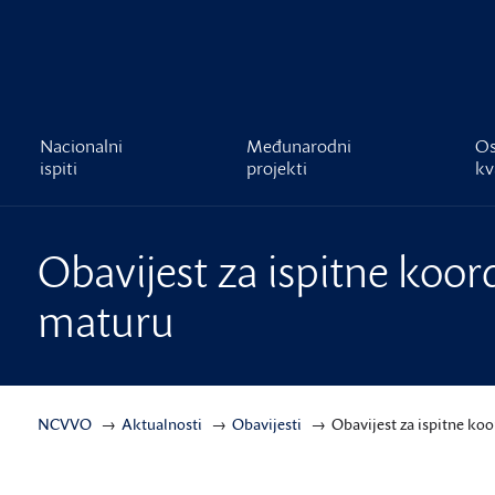
čnost
Nacionalni
Međunarodni
Os
ispiti
projekti
kv
Obavijest za ispitne koor
maturu
NCVVO
Aktualnosti
Obavijesti
Obavijest za ispitne ko