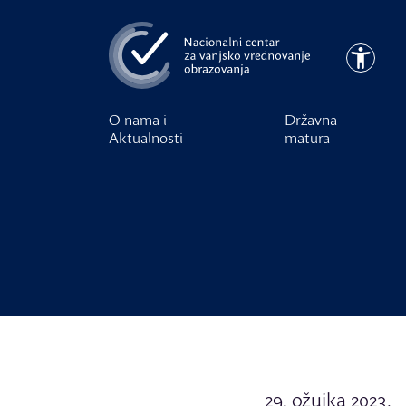
Preskoči na glavni sadržaj
Pristupa
O nama i
Državna
Aktualnosti
matura
29. ožujka 2023.