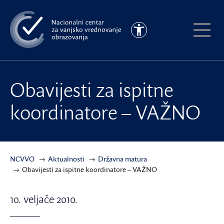
Preskoči
na
Pristupačnost
glavni
Pokaži
sadržaj
meni
Obavijesti za ispitne
koordinatore – VAŽNO
NCVVO
Aktualnosti
Državna matura
Obavijesti za ispitne koordinatore – VAŽNO
10. veljače 2010.