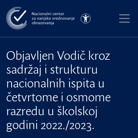
Preskoči
na
Pristupačnost
glavni
Pokaži
sadržaj
meni
Objavljen Vodič kroz
sadržaj i strukturu
nacionalnih ispita u
četvrtome i osmome
razredu u školskoj
godini 2022./2023.