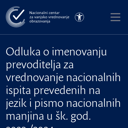
Preskoči
na
Pristupačnost
glavni
Pokaži
sadržaj
meni
Odluka o imenovanju
prevoditelja za
vrednovanje nacionalnih
ispita prevedenih na
jezik i pismo nacionalnih
manjina u šk. god.