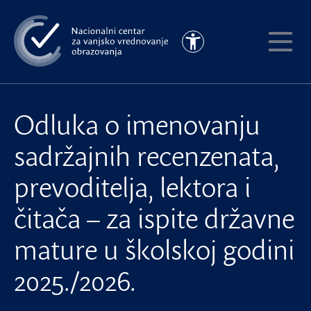
Preskoči
na
Pristupačnost
glavni
Pokaži
sadržaj
meni
Odluka o imenovanju
sadržajnih recenzenata,
prevoditelja, lektora i
čitača – za ispite državne
mature u školskoj godini
2025./2026.