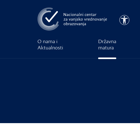
Preskoči na glavni sadržaj
Pristupa
O nama i
Državna
Aktualnosti
matura