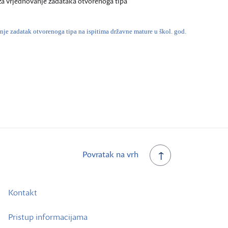
za vrjednovanje zadataka otvorenoga tipa
nje zadatak otvorenoga tipa na ispitima državne mature u škol. god.
Povratak na vrh
Kontakt
Pristup informacijama