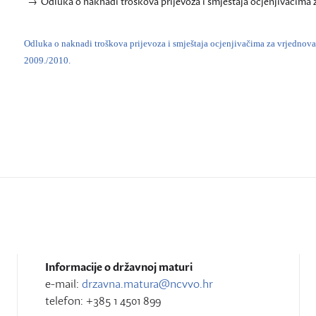
Odluka o naknadi troškova prijevoza i smještaja ocjenjivačima 
Odluka o naknadi troškova prijevoza i smještaja ocjenjivačima za vrjednova
2009./2010.
Informacije o državnoj maturi
e-mail:
drzavna.matura@ncvvo.hr
telefon: +385 1 4501 899