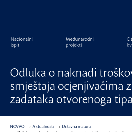
čnost
Nacionalni
Međunarodni
Os
ispiti
projekti
kv
Odluka o naknadi troškov
smještaja ocjenjivačima 
zadataka otvorenoga tip
NCVVO
Aktualnosti
Državna matura