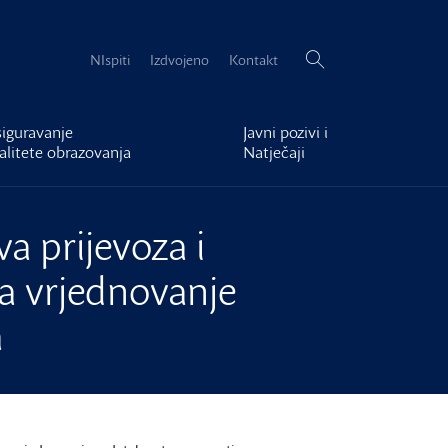
Pretraži:
NIspiti
Izdvojeno
Kontakt
iguravanje
Javni pozivi i
alitete obrazovanja
Natječaji
a prijevoza i
za vrjednovanje
a