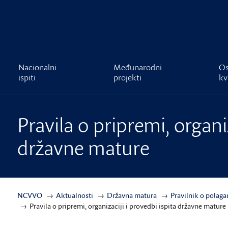
čnost
Nacionalni
Međunarodni
Os
ispiti
projekti
kv
Pravila o pripremi, organiz
državne mature
NCVVO
Aktualnosti
Državna matura
Pravilnik o polag
Pravila o pripremi, organizaciji i provedbi ispita državne mature