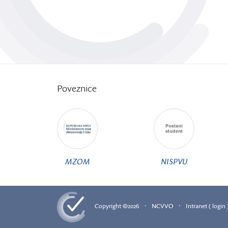
Poveznice
MZOM
NISPVU
·
·
Copyright ©2026
NCVVO
Intranet ( login 