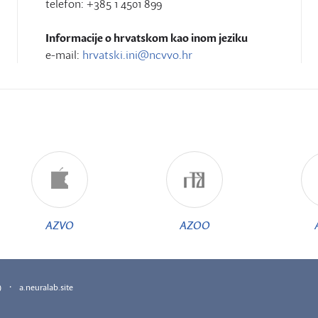
telefon: +385 1 4501 899
Informacije o hrvatskom kao inom jeziku
e-mail:
hrvatski.ini@ncvvo.hr
AZVO
AZOO
·
)
a.neuralab.site