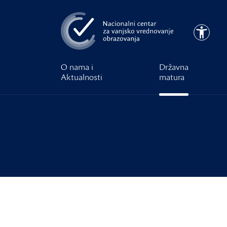
Preskoči na glavni sadržaj
Pristupa
O nama i
Državna
Aktualnosti
matura