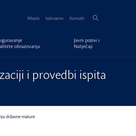
Pretraži:
NIspiti
Izdvojeno
Kontakt
iguravanje
Javni pozivi i
alitete obrazovanja
Natječaji
aciji i provedbi ispita
anju državne mature