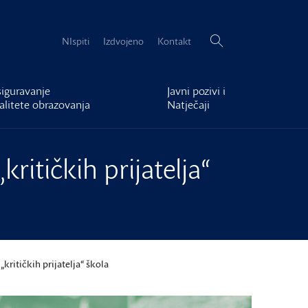
Pretraži:
NIspiti
Izdvojeno
Kontakt
iguravanje
Javni pozivi i
alitete obrazovanja
Natječaji
ritičkih prijatelja“
„kritičkih prijatelja“ škola