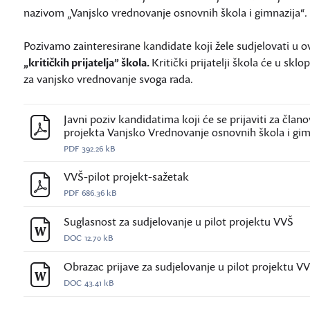
nazivom „Vanjsko vrednovanje osnovnih škola i gimnazija“.
Pozivamo zainteresirane kandidate koji žele sudjelovati u o
„kritičkih prijatelja” škola.
Kritički prijatelji škola će u s
za vanjsko vrednovanje svoga rada.
Javni poziv kandidatima koji će se prijaviti za člano
projekta Vanjsko Vrednovanje osnovnih škola i gimna
PDF
392.26 kB
VVŠ-pilot projekt-sažetak
PDF
686.36 kB
Suglasnost za sudjelovanje u pilot projektu VVŠ
DOC
12.70 kB
Obrazac prijave za sudjelovanje u pilot projektu V
DOC
43.41 kB