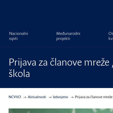
čnost
Nacionalni
Međunarodni
Os
ispiti
projekti
kv
Prijava za članove mreže „k
škola
NCVVO
Aktualnosti
Izdvojeno
Prijava za članove mreže 