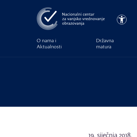
Preskoči na glavni sadržaj
Pristupa
O nama i
Državna
Aktualnosti
matura
19. siječnja 2018.