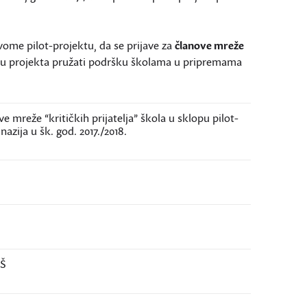
vome pilot-projektu, da se prijave za
članove mreže
klopu projekta pružati podršku školama u pripremama
ve mreže “kritičkih prijatelja” škola u sklopu pilot-
zija u šk. god. 2017./2018.
VŠ