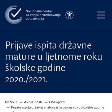
Preskoči
na
Pristupačnost
glavni
Pokaži
sadržaj
meni
Prijave ispita državne
mature u ljetnome roku
školske godine
2020./2021.
NCVVO
Aktualnosti
Obavijesti
Prijave ispita državne mature u ljetnome roku školske godine