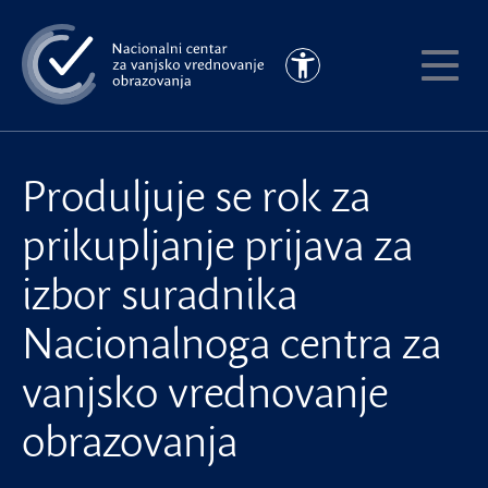
Preskoči
na
Pristupačnost
glavni
Pokaži
sadržaj
meni
Produljuje se rok za
prikupljanje prijava za
izbor suradnika
Nacionalnoga centra za
vanjsko vrednovanje
obrazovanja