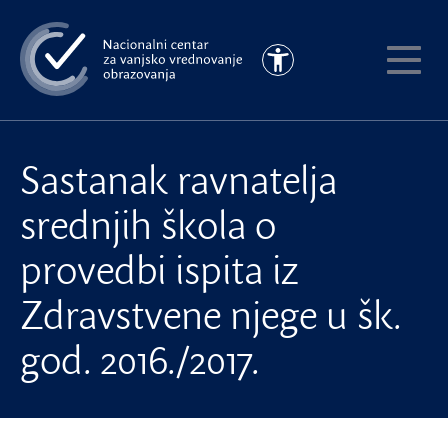
Preskoči
na
Pristupačnost
glavni
Pokaži
sadržaj
meni
Sastanak ravnatelja
srednjih škola o
provedbi ispita iz
Zdravstvene njege u šk.
god. 2016./2017.