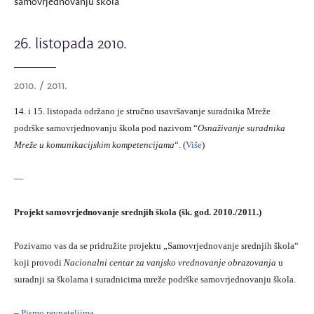
samovrjednovanju škola
26. listopada 2010.
2010. / 2011.
14. i 15. listopada održano je stručno usavršavanje suradnika Mreže
podrške samovrjednovanju škola pod nazivom “
Osnaživanje suradnika
Mreže u komunikacijskim kompetencijama
“. (
Više
)
—
Projekt samovrjednovanje srednjih škola (šk. god. 2010./2011.)
Pozivamo vas da se pridružite projektu „Samovrjednovanje srednjih škola“
koji provodi
Nacionalni centar za vanjsko vrednovanje obrazovanja
u
suradnji sa školama i suradnicima mreže podrške samovrjednovanju škola.
–
Pismo ravnateljima