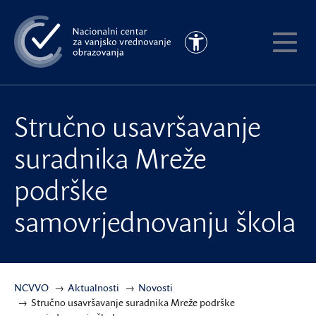
Preskoči
na
Pristupačnost
glavni
Pokaži
sadržaj
meni
Stručno usavršavanje
suradnika Mreže
podrške
samovrjednovanju škola
NCVVO
Aktualnosti
Novosti
Stručno usavršavanje suradnika Mreže podrške