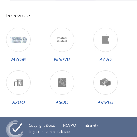
Poveznice
MZOM
NISPVU
AZVO
AZOO
ASOO
AMPEU
·
·
Copyright ©2026
NCVVO
Intranet (
·
login )
a.neuralab.site