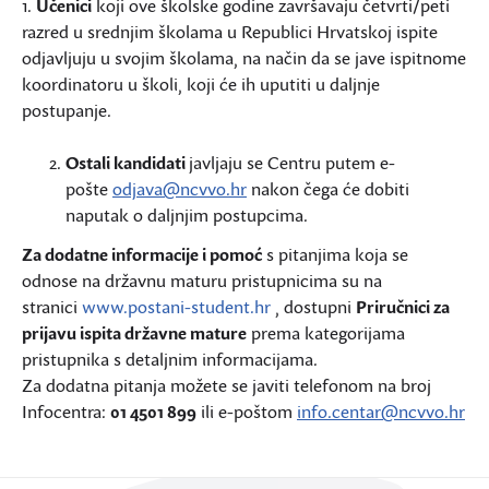
1.
Učenici
koji ove školske godine završavaju četvrti/peti
razred u srednjim školama u Republici Hrvatskoj ispite
odjavljuju u svojim školama, na način da se jave ispitnome
koordinatoru u školi, koji će ih uputiti u daljnje
postupanje.
Ostali kandidati
javljaju se Centru putem e-
pošte
odjava@ncvvo.hr
nakon čega će dobiti
naputak o daljnjim postupcima.
Za dodatne informacije i pomoć
s pitanjima koja se
odnose na državnu maturu pristupnicima su na
stranici
www.postani-student.hr
, dostupni
Priručnici za
prijavu ispita državne mature
prema kategorijama
pristupnika s detaljnim informacijama.
Za dodatna pitanja možete se javiti telefonom na broj
Infocentra:
01 4501 899
ili e-poštom
info.centar@ncvvo.hr