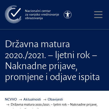
Preskoči
na
Pristupačnost
glavni
Pokaži
sadržaj
meni
Državna matura
2020./2021. – ljetni rok –
Naknadne prijave,
promjene i odjave ispita
NCVVO
Aktualnosti
Obavijesti
Državna matura 2020./2021. – ljetni rok – Naknadne prijave,