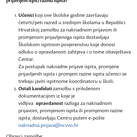
prijavljeni ispit/razinu ispita?
Učenici
koji ove školske godine završavaju
četvrti/peti razred u srednjim školama u Republici
Hrvatskoj zamolbu za naknadnom prijavom ili
promjenom prijavljenoga ispita dostavljaju
Školskom ispitnom povjerenstvu koje donosi
odluku o opravdanosti zahtjeva i o tome obavještava
Centar.
Za postupak naknadne prijave ispita, promjene
prijavljenih ispita i promjeni razine ispita učenici se
trebaju javiti ispitnome koordinatoru u školi.
Ostali kandidati
zamolbu s priloženom
dokumentacijom iz koje je
vidljiva
opravdanost
razloga za naknadnom
prijavom, promjenom ispita ili promjenom razine
ispita, dostavljaju Centru putem e-pošte
naknadna.prijava@ncvvo.hr
Obrasci zamolbe: