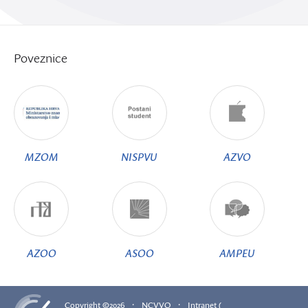
Poveznice
MZOM
NISPVU
AZVO
AZOO
ASOO
AMPEU
·
·
Copyright ©2026
NCVVO
Intranet (