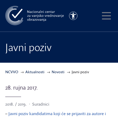
Preskoči
na
Pristupačnost
glavni
Pokaži
sadržaj
meni
Javni poziv
NCVVO
Aktualnosti
Novosti
Javni poziv
28. rujna 2017.
2018. / 2019.
Suradnici
–
Javni poziv kandidatima koji će se prijaviti za autore i