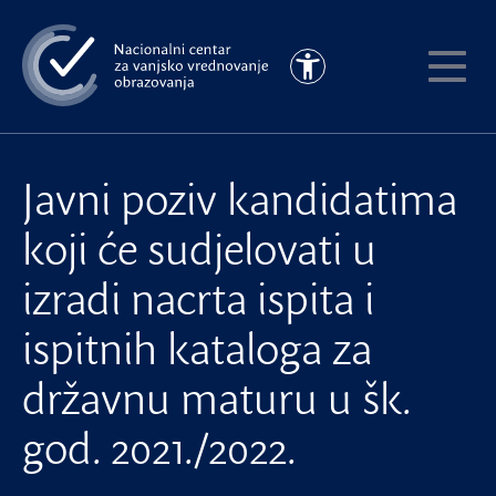
Preskoči
na
Pristupačnost
glavni
Pokaži
sadržaj
meni
Javni poziv kandidatima
koji će sudjelovati u
izradi nacrta ispita i
ispitnih kataloga za
državnu maturu u šk.
god. 2021./2022.