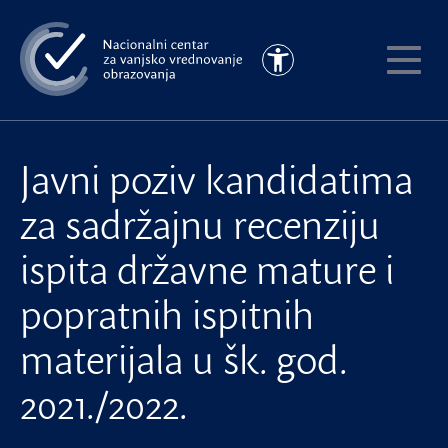
Preskoči
na
Pristupačnost
glavni
Pokaži
sadržaj
meni
Javni poziv kandidatima
za sadržajnu recenziju
ispita državne mature i
popratnih ispitnih
materijala u šk. god.
2021./2022.