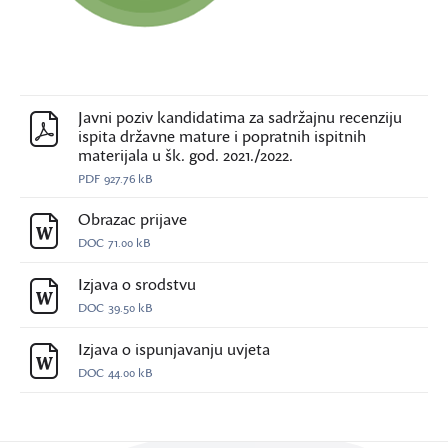
Javni poziv kandidatima za sadržajnu recenziju
ispita državne mature i popratnih ispitnih
materijala u šk. god. 2021./2022.
PDF
927.76 kB
Obrazac prijave
DOC
71.00 kB
Izjava o srodstvu
DOC
39.50 kB
Izjava o ispunjavanju uvjeta
DOC
44.00 kB