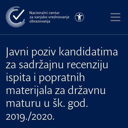
Preskoči
na
Pristupačnost
glavni
Pokaži
sadržaj
meni
Javni poziv kandidatima
za sadržajnu recenziju
ispita i popratnih
materijala za državnu
maturu u šk. god.
2019./2020.