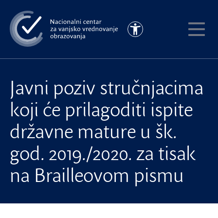
Preskoči
na
Pristupačnost
glavni
Pokaži
sadržaj
meni
Javni poziv stručnjacima
koji će prilagoditi ispite
državne mature u šk.
god. 2019./2020. za tisak
na Brailleovom pismu