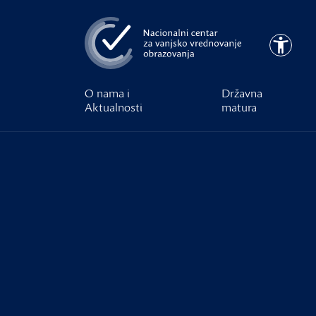
Preskoči na glavni sadržaj
Pristupa
O nama i
Državna
Aktualnosti
matura