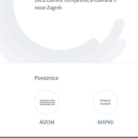
Ulica Damira Tomljanovića-Gavrana 11
10020 Zagreb
Poveznice
MZOM
NISPVU