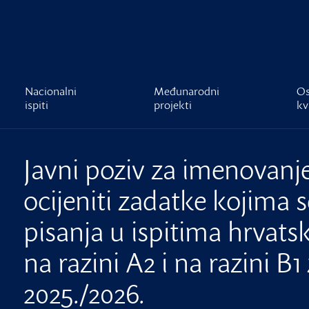
čnost
Nacionalni
Međunarodni
Os
ispiti
projekti
kv
Javni poziv za imenovanje
ocijeniti zadatke kojima se
pisanja u ispitima hrvats
na razini A2 i na razini B
2025./2026.