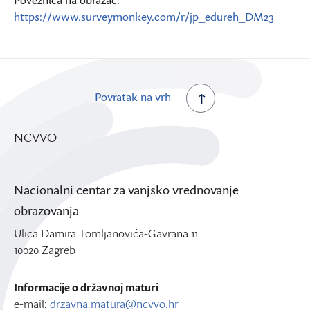
Poveznica na obrazac:
https://www.surveymonkey.com/r/jp_edureh_DM23
Povratak na vrh
NCVVO
Nacionalni centar za vanjsko vrednovanje
obrazovanja
Ulica Damira Tomljanovića-Gavrana 11
10020 Zagreb
Informacije o državnoj maturi
e-mail:
drzavna.matura@ncvvo.hr