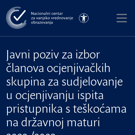
Preskoči
na
Pristupačnost
glavni
Pokaži
sadržaj
meni
Javni poziv za izbor
članova ocjenjivačkih
skupina za sudjelovanje
u ocjenjivanju ispita
pristupnika s teškoćama
na državnoj maturi