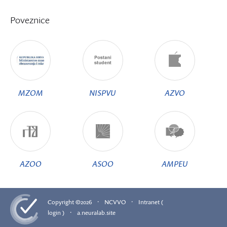
Poveznice
MZOM
NISPVU
AZVO
AZOO
ASOO
AMPEU
·
·
Copyright ©2026
NCVVO
Intranet (
·
login )
a.neuralab.site