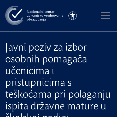
Preskoči
na
Pristupačnost
glavni
Pokaži
sadržaj
meni
Javni poziv za izbor
osobnih pomagača
učenicima i
pristupnicima s
teškoćama pri polaganju
ispita državne mature u