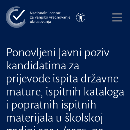
Preskoči
na
Pristupačnost
glavni
Pokaži
sadržaj
meni
Ponovljeni Javni poziv
kandidatima za
prijevode ispita državne
mature, ispitnih kataloga
i popratnih ispitnih
materijala u školskoj