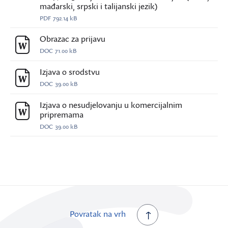
mađarski, srpski i talijanski jezik)
PDF
792.14 kB
Obrazac za prijavu
DOC
71.00 kB
Izjava o srodstvu
DOC
39.00 kB
Izjava o nesudjelovanju u komercijalnim
pripremama
DOC
39.00 kB
Povratak na vrh