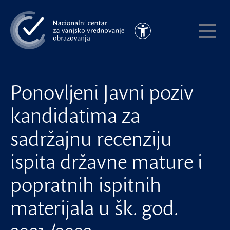
Preskoči
na
Pristupačnost
glavni
Pokaži
sadržaj
meni
Ponovljeni Javni poziv
kandidatima za
sadržajnu recenziju
ispita državne mature i
popratnih ispitnih
materijala u šk. god.