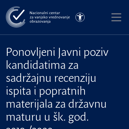
Preskoči
na
Pristupačnost
glavni
Pokaži
sadržaj
meni
Ponovljeni Javni poziv
kandidatima za
sadržajnu recenziju
ispita i popratnih
materijala za državnu
maturu u šk. god.