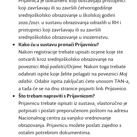
Prijavnica je dokument koji dostavljaju pristupnici
koji završavaju ili su završili četvorogodišnje
srednjoškolsko obrazovanje u školskoj godini
2020./2021. u sustavu obrazovanja odraslih u RH i
pristupnici koji završavaju ili su završili
srednjoškolsko obrazovanje u inozemstvu.
Kako ću u sustavu pronaći Prijavnicu?
Nakon registracije trebate upisati ocjene koje ste
ostvarili kroz srednjoškolsko obrazovanje na
poveznici
Moji podatci/Ocjene
. Nakon toga trebate
odabrati ispite koje želite polagati na poveznici
Moj
odabir
. Odabir ispita zaključati ćete unosom TAN-a,
a tada će se na dnu stranice pojaviti link
Prijavnica.
Što trebam napraviti s Prijavnicom?
Prijavnicu trebate ispisati iz sustava, vlastoručno je
potpisati i poslati preporučenom poštom na adresu
Nacionalnog centra za vanjsko vrednovanje
obrazovanja. Prijavnicu možete poslati zajedno s
ostalim potrebnim dokumentima.