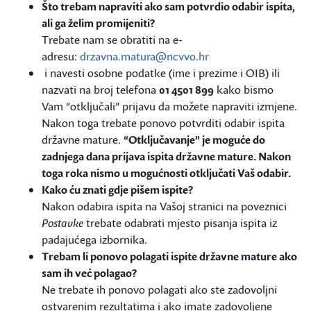
Što trebam napraviti ako sam potvrdio odabir ispita,
ali ga želim promijeniti?
Trebate nam se obratiti na e-
adresu:
drzavna.matura@ncvvo.hr
i navesti osobne podatke (ime i prezime i OIB) ili
nazvati na broj telefona
01 4501 899
kako bismo
Vam “otključali” prijavu da možete napraviti izmjene.
Nakon toga trebate ponovo potvrditi odabir ispita
državne mature.
“Otključavanje” je moguće do
zadnjega dana prijava ispita državne mature. Nakon
toga roka nismo u mogućnosti otključati Vaš odabir.
Kako ću znati gdje pišem ispite?
Nakon odabira ispita na Vašoj stranici na poveznici
Postavke
trebate odabrati mjesto pisanja ispita iz
padajućega izbornika.
Trebam li ponovo polagati ispite državne mature ako
sam ih već polagao?
Ne trebate ih ponovo polagati ako ste zadovoljni
ostvarenim rezultatima i ako imate zadovoljene