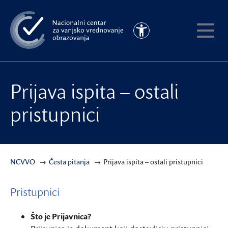
Preskoči
na
Pristupačnost
glavni
Pokaži
sadržaj
meni
Prijava ispita – ostali
pristupnici
NCVVO
Česta pitanja
Prijava ispita – ostali pristupnici
Pristupnici
Što je Prijavnica?