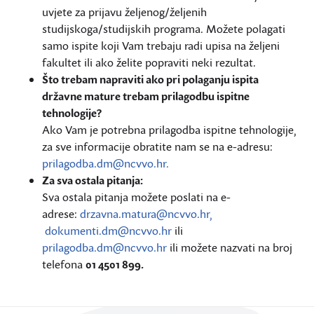
uvjete za prijavu željenog/željenih
studijskoga/studijskih programa. Možete polagati
samo ispite koji Vam trebaju radi upisa na željeni
fakultet ili ako želite popraviti neki rezultat.
Što trebam napraviti ako pri polaganju ispita
državne mature trebam prilagodbu ispitne
tehnologije?
Ako Vam je potrebna prilagodba ispitne tehnologije,
za sve informacije obratite nam se na e-adresu:
prilagodba.dm@ncvvo.hr.
Za sva ostala pitanja:
Sva ostala pitanja možete poslati na e-
adrese:
drzavna.matura@ncvvo.hr
,
dokumenti.dm@ncvvo.hr
ili
prilagodba.dm@ncvvo.hr
ili možete nazvati na broj
telefona
01 4501 899.