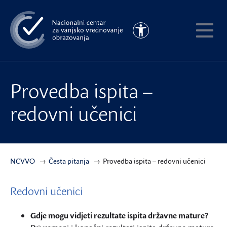
Preskoči
na
Pristupačnost
glavni
Pokaži
sadržaj
meni
Provedba ispita –
redovni učenici
NCVVO
Česta pitanja
Provedba ispita – redovni učenici
Redovni učenici
Gdje mogu vidjeti rezultate ispita državne mature?