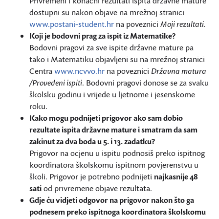
Privremeni i konačni rezultati ispita državne mature
dostupni su nakon objave na mrežnoj stranici
www.postani-student.hr
na poveznici
Moji rezultati.
Koji je bodovni prag za ispit iz Matematike?
Bodovni pragovi za sve ispite državne mature pa
tako i Matematiku objavljeni su na mrežnoj stranici
Centra
www.ncvvo.hr
na poveznici
Državna matura
/Provedeni ispiti
. Bodovni pragovi donose se za svaku
školsku godinu i vrijede u ljetnome i jesenskome
roku.
Kako mogu podnijeti prigovor ako sam dobio
rezultate ispita državne mature i smatram da sam
zakinut za dva boda u 5. i 13. zadatku?
Prigovor na ocjenu u ispitu podnosiš preko ispitnog
koordinatora školskomu ispitnom povjerenstvu u
školi. Prigovor je potrebno podnijeti
najkasnije 48
sati
od privremene objave rezultata.
Gdje ću vidjeti odgovor na prigovor nakon što ga
podnesem preko ispitnoga koordinatora školskomu