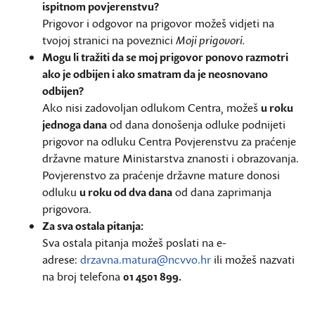
ispitnom povjerenstvu?
Prigovor i odgovor na prigovor možeš vidjeti na
tvojoj stranici na poveznici
Moji prigovori.
Mogu li tražiti da se moj prigovor ponovo razmotri
ako je odbijen i ako smatram da je neosnovano
odbijen?
Ako nisi zadovoljan odlukom Centra, možeš
u roku
jednoga dana
od dana donošenja odluke podnijeti
prigovor na odluku Centra Povjerenstvu za praćenje
državne mature Ministarstva znanosti i obrazovanja.
Povjerenstvo za praćenje državne mature donosi
odluku
u roku od dva dana
od dana zaprimanja
prigovora.
Za sva ostala pitanja:
Sva ostala pitanja možeš poslati na e-
adrese:
drzavna.matura@ncvvo.hr
ili možeš nazvati
na broj telefona
01 4501 899.