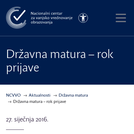
Preskoči
na
Pristupačnost
glavni
Pokaži
sadržaj
meni
Državna matura – rok
prijave
NCVVO
Aktualnosti
Državna matura
Državna matura – rok prijave
27. siječnja 2016.