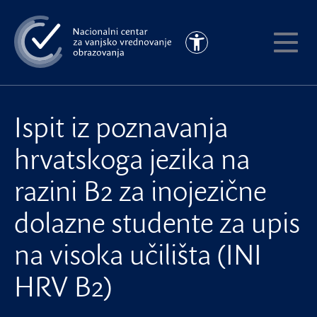
Preskoči
na
Pristupačnost
glavni
Pokaži
sadržaj
meni
Ispit iz poznavanja
hrvatskoga jezika na
razini B2 za inojezične
dolazne studente za upis
na visoka učilišta (INI
HRV B2)