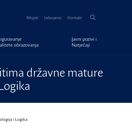
Pretraži:
NIspiti
Izdvojeno
Kontakt
iguravanje
Javni pozivi i
alitete obrazovanja
Natječaji
spitima državne mature
 Logika
ologija i Logika