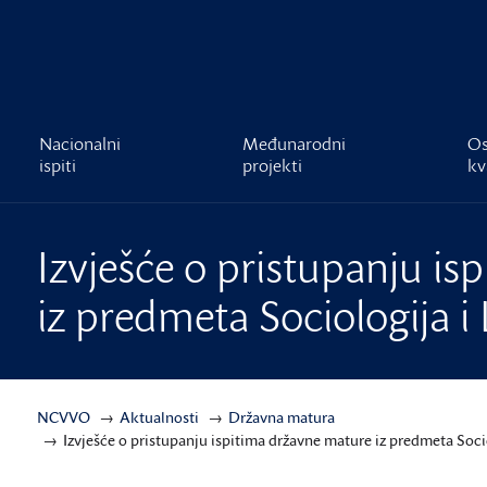
čnost
Nacionalni
Međunarodni
Os
ispiti
projekti
kv
Izvješće o pristupanju i
iz predmeta Sociologija i
NCVVO
Aktualnosti
Državna matura
Izvješće o pristupanju ispitima državne mature iz predmeta Soci