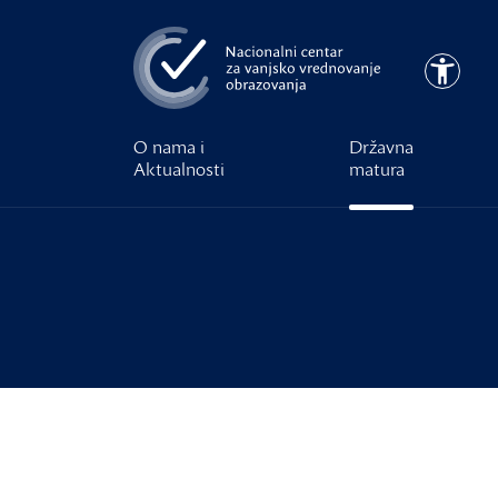
Preskoči na glavni sadržaj
Pristupa
O nama i
Državna
Aktualnosti
matura