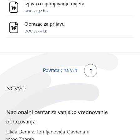
Izjava o ispunjavanju uvjeta
DOC
44.50 kB
Obrazac za prijavu
DOC
72.00 kB
Povratak na vrh
NCVVO
Nacionalni centar za vanjsko vrednovanje
obrazovanja
Ulica Damira Tomljanovića-Gavrana 11
10020 Zagreb