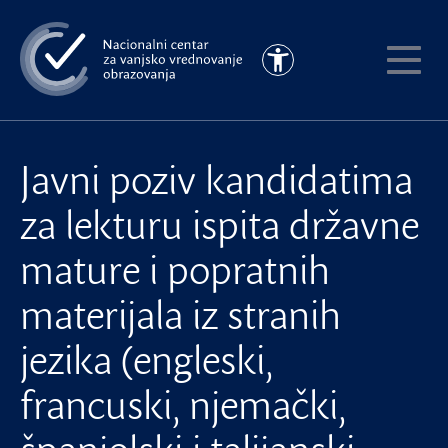
Preskoči
na
Pristupačnost
glavni
Pokaži
sadržaj
meni
Javni poziv kandidatima
za lekturu ispita državne
mature i popratnih
materijala iz stranih
jezika (engleski,
francuski, njemački,