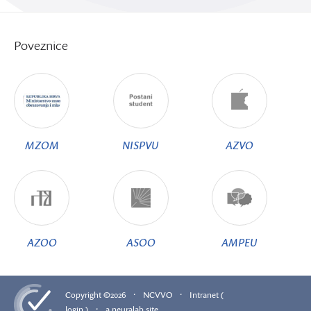
Poveznice
MZOM
NISPVU
AZVO
AZOO
ASOO
AMPEU
·
·
Copyright ©2026
NCVVO
Intranet (
·
login )
a.neuralab.site