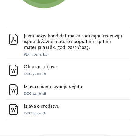
Javni poziv kandidatima za sadržajnu recenziju
ispita državne mature i popratnih ispitnih
materijala u šk. god. 2022./2023.
PDF
1.021.31 kB
Obrazac prijave
DOC
72.00 kB
Izjava o ispunjavanju uvjeta
DOC
44.50 kB
Izjava o srodstvu
DOC
39.00 kB