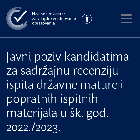
Preskoči
na
Pristupačnost
glavni
Pokaži
sadržaj
meni
Javni poziv kandidatima
za sadržajnu recenziju
ispita državne mature i
popratnih ispitnih
materijala u šk. god.
2022./2023.