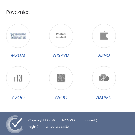
Poveznice
MZOM
NISPVU
AZVO
AZOO
ASOO
AMPEU
·
·
Copyright ©2026
NCVVO
Intranet (
·
login )
a.neuralab.site