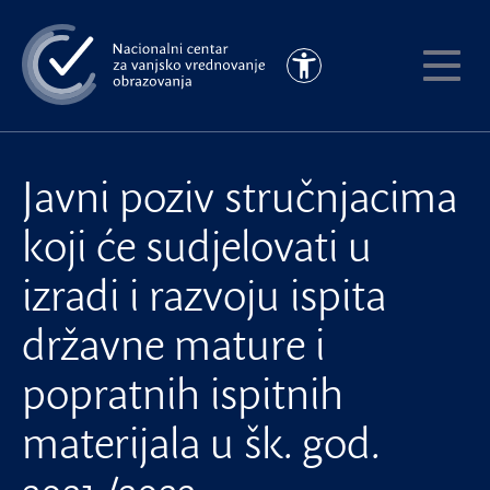
Preskoči
na
Pristupačnost
glavni
Pokaži
sadržaj
meni
Javni poziv stručnjacima
koji će sudjelovati u
izradi i razvoju ispita
državne mature i
popratnih ispitnih
materijala u šk. god.