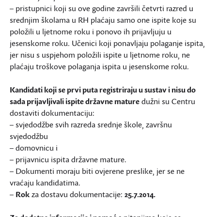
– pristupnici koji su ove godine završili četvrti razred u
srednjim školama u RH plaćaju samo one ispite koje su
položili u ljetnome roku i ponovo ih prijavljuju u
jesenskome roku. Učenici koji ponavljaju polaganje ispita,
jer nisu s uspjehom položili ispite u ljetnome roku, ne
plaćaju troškove polaganja ispita u jesenskome roku.
Kandidati koji se prvi puta registriraju u sustav i nisu do
sada prijavljivali ispite državne mature
dužni su Centru
dostaviti dokumentaciju:
– svjedodžbe svih razreda srednje škole, završnu
svjedodžbu
– domovnicu i
– prijavnicu ispita državne mature.
– Dokumenti moraju biti ovjerene preslike, jer se ne
vraćaju kandidatima.
–
Rok
za dostavu dokumentacije:
25.7.2014.