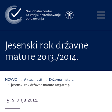
Preskoči
na
Pristupačnost
glavni
Pokaži
sadržaj
meni
Jesenski rok državne
mature 2013./2014.
NCVVO
Aktualnosti
Državna matura
Jesenski rok državne mature 2013./2014.
19. srpnja 2014.