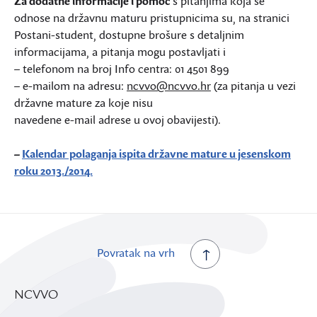
Za dodatne informacije i pomoć
s pitanjima koja se
odnose na državnu maturu pristupnicima su, na stranici
Postani-student, dostupne brošure s detaljnim
informacijama, a pitanja mogu postavljati i
– telefonom na broj Info centra: 01 4501 899
– e-mailom na adresu:
ncvvo@ncvvo.hr
(za pitanja u vezi
državne mature za koje nisu
navedene e-mail adrese u ovoj obavijesti).
–
Kalendar polaganja ispita državne mature u jesenskom
roku 2013./2014.
Povratak na vrh
NCVVO