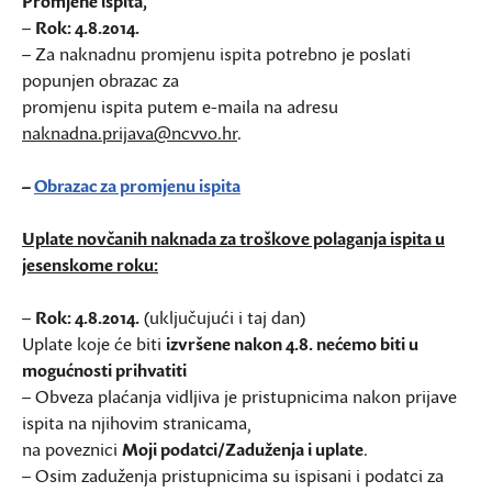
Promjene ispita,
–
Rok: 4.8.2014.
– Za naknadnu promjenu ispita potrebno je poslati
popunjen obrazac za
promjenu ispita putem e-maila na adresu
naknadna.prijava@ncvvo.hr
.
–
Obrazac za promjenu ispita
Uplate novčanih naknada za troškove polaganja ispita u
jesenskome roku:
–
Rok: 4.8.2014.
(uključujući i taj dan)
Uplate koje će biti
izvršene nakon 4.8. nećemo biti u
mogućnosti prihvatiti
– Obveza plaćanja vidljiva je pristupnicima nakon prijave
ispita na njihovim stranicama,
na poveznici
Moji podatci/Zaduženja i uplate
.
– Osim zaduženja pristupnicima su ispisani i podatci za