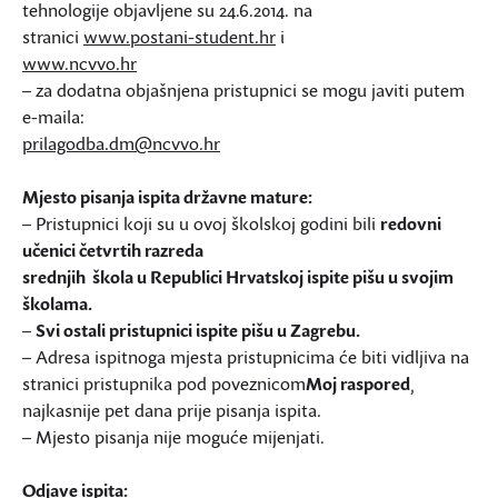
tehnologije objavljene su 24.6.2014. na
stranici
www.postani-student.hr
i
www.ncvvo.hr
– za dodatna objašnjena pristupnici se mogu javiti putem
e-maila:
prilagodba.dm@ncvvo.hr
Mjesto pisanja ispita državne mature:
– Pristupnici koji su u ovoj školskoj godini bili
redovni
učenici četvrtih razreda
srednjih škola u Republici Hrvatskoj ispite pišu u svojim
školama.
–
Svi ostali pristupnici ispite pišu u Zagrebu.
– Adresa ispitnoga mjesta pristupnicima će biti vidljiva na
stranici pristupnika pod poveznicom
Moj raspored
,
najkasnije pet dana prije pisanja ispita.
– Mjesto pisanja nije moguće mijenjati.
Odjave ispita: