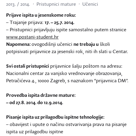
2013. / 2014.
Pristupnici mature
Učenici
Prijave ispita u jesenskome roku:
– Trajanje prijava:
17. – 25.7. 2014.
– Pristupnici prijavljuju ispite samostalno putem stranice
www.postani-student.hr
Napomena:
ovogodišnji učenici
ne trebaju u
školi
potpisivati prijavnice za jesenski rok, niti ih slati u Centar.
Svi ostali pristupnici
prijavnice šalju poštom na adresu:
Nacionalni centar za vanjsko vrednovanje obrazovanja,
Petračićeva 4., 10000 Zagreb, s naznakom “prijavnica DM”.
Provedba ispita državne mature:
– od 27.8. 2014. do 12.9.2014.
Pisanje ispita uz prilagodbu ispitne tehnologije:
– obavijest i upute o načinu ostvarivanja prava na pisanje
ispita uz prilagodbu ispitne