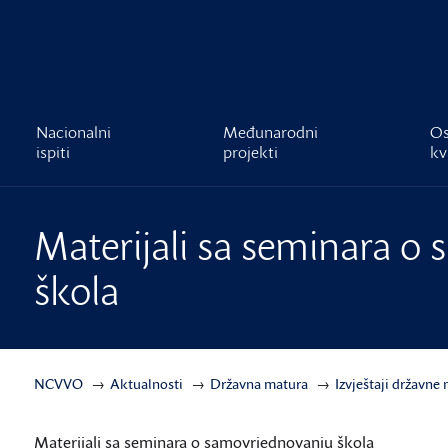
čnost
Nacionalni
Međunarodni
Os
ispiti
projekti
kv
Materijali sa seminara o
škola
NCVVO
Aktualnosti
Državna matura
Izvještaji državne
Materijali sa seminara o samovrjednovanju škola