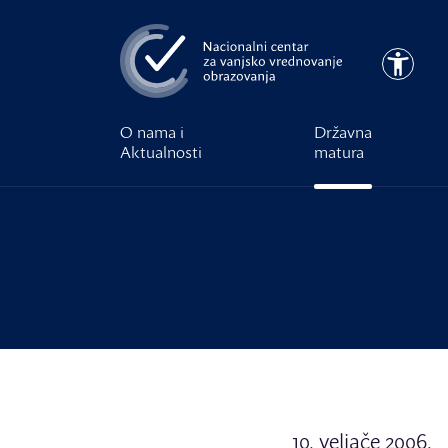
Preskoči na glavni sadržaj
Pristupa
O nama i
Državna
Aktualnosti
matura
10. veljače 2006.