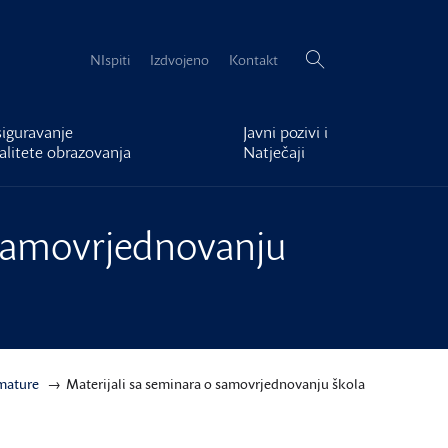
Pretraži:
NIspiti
Izdvojeno
Kontakt
iguravanje
Javni pozivi i
alitete obrazovanja
Natječaji
 samovrjednovanju
 mature
Materijali sa seminara o samovrjednovanju škola