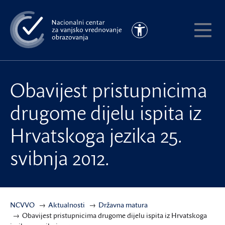
Preskoči
na
Pristupačnost
glavni
Pokaži
sadržaj
meni
Obavijest pristupnicima
drugome dijelu ispita iz
Hrvatskoga jezika 25.
svibnja 2012.
NCVVO
Aktualnosti
Državna matura
Obavijest pristupnicima drugome dijelu ispita iz Hrvatskoga