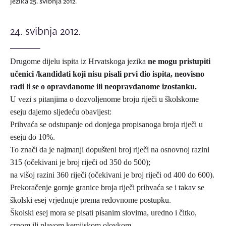
jezika 25. svibnja 2012.
24. svibnja 2012.
Drugome dijelu ispita iz Hrvatskoga jezika
ne mogu pristupiti
učenici /kandidati koji nisu pisali prvi dio ispita, neovisno
radi li se o opravdanome ili neopravdanome izostanku.
U vezi s pitanjima o dozvoljenome broju riječi u školskome
eseju dajemo sljedeću obavijest:
Prihvaća se odstupanje od donjega propisanoga broja riječi u
eseju do 10%.
To znači da je najmanji dopušteni broj riječi na osnovnoj razini
315 (očekivani je broj riječi od 350 do 500);
na višoj razini 360 riječi (očekivani je broj riječi od 400 do 600).
Prekoračenje gornje granice broja riječi prihvaća se i takav se
školski esej vrjednuje prema redovnome postupku.
Školski esej mora se pisati pisanim slovima, uredno i čitko,
crnom ili plavom kemijskom olovkom.