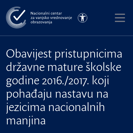
Preskoči
na
Pristupačnost
glavni
Pokaži
sadržaj
meni
Obavijest pristupnicima
državne mature školske
godine 2016./2017. koji
pohađaju nastavu na
jezicima nacionalnih
manjina