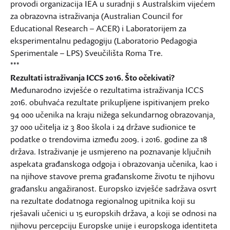
provodi organizacija IEA u suradnji s Australskim vijećem
za obrazovna istraživanja (Australian Council for
Educational Research – ACER) i Laboratorijem za
eksperimentalnu pedagogiju (Laboratorio Pedagogia
Sperimentale – LPS) Sveučilišta Roma Tre.
***
Rezultati istraživanja ICCS 2016. Što očekivati?
Međunarodno izvješće o rezultatima istraživanja ICCS
2016. obuhvaća rezultate prikupljene ispitivanjem preko
94 000 učenika na kraju nižega sekundarnog obrazovanja,
37 000 učitelja iz 3 800 škola i 24 države sudionice te
podatke o trendovima između 2009. i 2016. godine za 18
država. Istraživanje je usmjereno na poznavanje ključnih
aspekata građanskoga odgoja i obrazovanja učenika, kao i
na njihove stavove prema građanskome životu te njihovu
građansku angažiranost. Europsko izvješće sadržava osvrt
na rezultate dodatnoga regionalnog upitnika koji su
rješavali učenici u 15 europskih država, a koji se odnosi na
njihovu percepciju Europske unije i europskoga identiteta