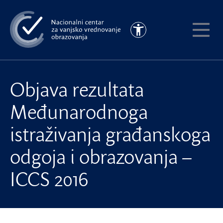
Preskoči
na
Pristupačnost
glavni
Pokaži
sadržaj
meni
Objava rezultata
Međunarodnoga
istraživanja građanskoga
odgoja i obrazovanja –
ICCS 2016