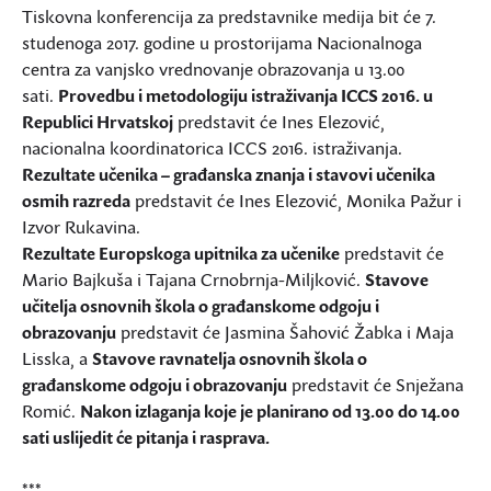
Tiskovna konferencija za predstavnike medija bit će 7.
studenoga 2017. godine u prostorijama Nacionalnoga
centra za vanjsko vrednovanje obrazovanja u 13.00
sati.
Provedbu i metodologiju istraživanja ICCS 2016. u
Republici Hrvatskoj
predstavit će Ines Elezović,
nacionalna koordinatorica ICCS 2016. istraživanja.
Rezultate učenika – građanska znanja i stavovi učenika
osmih razreda
predstavit će Ines Elezović, Monika Pažur i
Izvor Rukavina.
Rezultate Europskoga upitnika za učenike
predstavit će
Mario Bajkuša i Tajana Crnobrnja-Miljković.
Stavove
učitelja osnovnih škola o građanskome odgoju i
obrazovanju
predstavit će Jasmina Šahović Žabka i Maja
Lisska, a
Stavove ravnatelja osnovnih škola o
građanskome odgoju i obrazovanju
predstavit će Snježana
Romić.
Nakon izlaganja koje je planirano od 13.00 do 14.00
sati uslijedit će pitanja i rasprava.
***