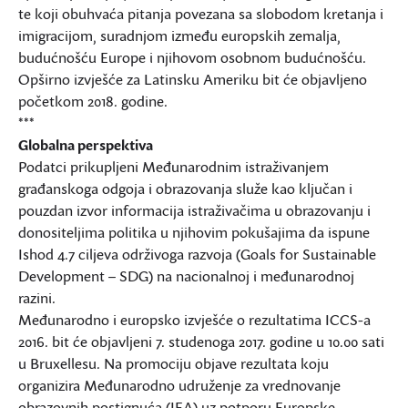
te koji obuhvaća pitanja povezana sa slobodom kretanja i
imigracijom, suradnjom između europskih zemalja,
budućnošću Europe i njihovom osobnom budućnošću.
Opširno izvješće za Latinsku Ameriku bit će objavljeno
početkom 2018. godine.
***
Globalna perspektiva
Podatci prikupljeni Međunarodnim istraživanjem
građanskoga odgoja i obrazovanja služe kao ključan i
pouzdan izvor informacija istraživačima u obrazovanju i
donositeljima politika u njihovim pokušajima da ispune
Ishod 4.7 ciljeva održivoga razvoja (Goals for Sustainable
Development – SDG) na nacionalnoj i međunarodnoj
razini.
Međunarodno i europsko izvješće o rezultatima ICCS-a
2016. bit će objavljeni 7. studenoga 2017. godine u 10.00 sati
u Bruxellesu. Na promociju objave rezultata koju
organizira Međunarodno udruženje za vrednovanje
obrazovnih postignuća (IEA) uz potporu Europske