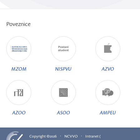
Poveznice
MZOM
NISPVU
AZVO
AZOO
ASOO
AMPEU
·
·
Copyright ©2026
NCVVO
Intranet (