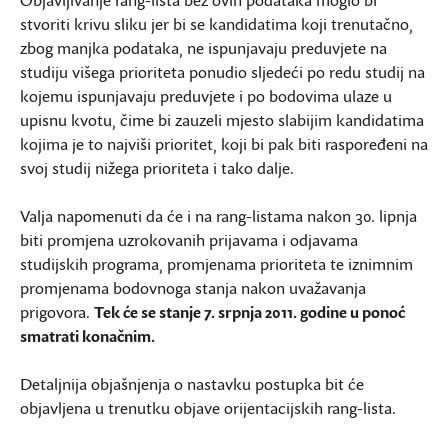
Objavljivanje rang-lista bez ovih podataka moglo bi
stvoriti krivu sliku jer bi se kandidatima koji trenutačno,
zbog manjka podataka, ne ispunjavaju preduvjete na
studiju višega prioriteta ponudio sljedeći po redu studij na
kojemu ispunjavaju preduvjete i po bodovima ulaze u
upisnu kvotu, čime bi zauzeli mjesto slabijim kandidatima
kojima je to najviši prioritet, koji bi pak biti raspoređeni na
svoj studij nižega prioriteta i tako dalje.
Valja napomenuti da će i na rang-listama nakon 30. lipnja
biti promjena uzrokovanih prijavama i odjavama
studijskih programa, promjenama prioriteta te iznimnim
promjenama bodovnoga stanja nakon uvažavanja
prigovora.
Tek će se stanje 7. srpnja 2011. godine u ponoć
smatrati konačnim.
Detaljnija objašnjenja o nastavku postupka bit će
objavljena u trenutku objave orijentacijskih rang-lista.