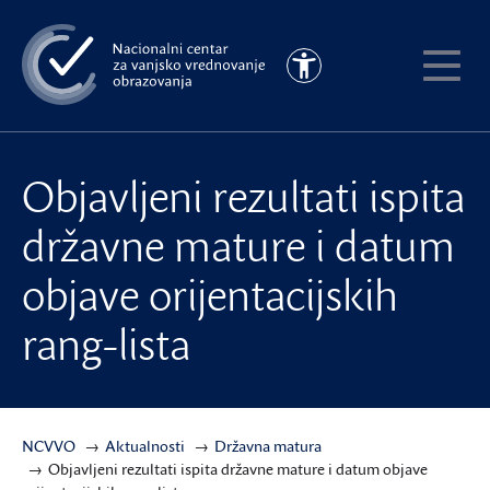
Preskoči
na
Pristupačnost
glavni
Pokaži
sadržaj
meni
Objavljeni rezultati ispita
državne mature i datum
objave orijentacijskih
rang-lista
NCVVO
Aktualnosti
Državna matura
Objavljeni rezultati ispita državne mature i datum objave