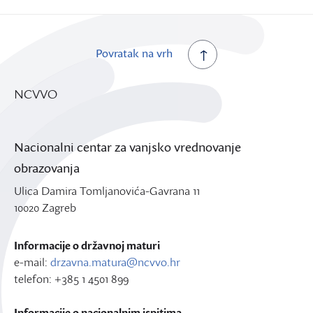
Povratak na vrh
NCVVO
Nacionalni centar za vanjsko vrednovanje
obrazovanja
Ulica Damira Tomljanovića-Gavrana 11
10020 Zagreb
Informacije o državnoj maturi
e-mail:
drzavna.matura@ncvvo.hr
telefon: +385 1 4501 899
Informacije o nacionalnim ispitima