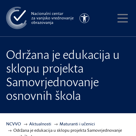
Preskoči
na
Pristupačnost
glavni
Pokaži
sadržaj
meni
Održana je edukacija u
sklopu projekta
Samovrjednovanje
osnovnih škola
NCVVO
Aktualnosti
Maturanti i učenici
Održana je edukacija u sklopu projekta Samovrjednovanje