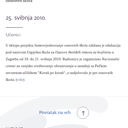
osnovnih škola
25. svibnja 2010.
Učenici
U sklopu projekta
Samovrjednovanje osnovnih škola
održana je edukacija
pod nazivom Uspješna škola za članove
školskih timova za kvalitetu
u
Zagrebu od 19. do 21. svibnja 2010. Radionice je organizirao
Nacionalni
centar za vanjsko vrednovanje obrazovanja
u suradnji sa Pučkim
otvorenim učilištem “
Korak po korak
“, a sudjelovalo je
pet osnovnih
škola. (
više
)
Povratak na vrh