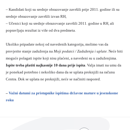
– Kandidati koji su srednje obrazovanje završili prije 2011. godine ili su
srednje obrazovanje završili izvan RH,
– Učenici koji su srednje obrazovanje završili 2011. godine u RH, ali
popravljaju rezultat iz više od dva predmeta.
Ukoliko pripadate nekoj od navedenih kategorija, molimo vas da
provjerite stanje zaduženja na
Moji podatci / Zaduženja i uplate
. Neće biti
moguće polagati ispite koji nisu plaćeni, a navedeni su u zaduženjima.
Ispite treba platiti najkasnije 10 dana prije ispita
. Valja imati na umu da
je ponekad potrebno i nekoliko dana da se uplata proknjiži na računu
Centra. Dok se uplata ne proknjiži, neće se načiniti raspored.
–
Važni datumi za pristupnike ispitima državne mature u jesenskome
roku