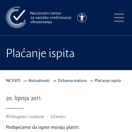
Preskoči
na
Pristupačnost
glavni
Pokaži
sadržaj
meni
Plaćanje ispita
NCVVO
Aktualnosti
Državna matura
Plaćanje ispita
20. lipnja 2011.
Pristupnici mature
Učenici
Podsjećamo da ispite moraju platiti: