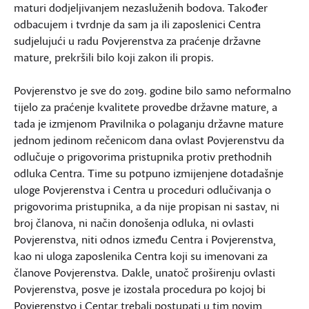
maturi dodjeljivanjem nezasluženih bodova. Također
odbacujem i tvrdnje da sam ja ili zaposlenici Centra
sudjelujući u radu Povjerenstva za praćenje državne
mature, prekršili bilo koji zakon ili propis.
Povjerenstvo je sve do 2019. godine bilo samo neformalno
tijelo za praćenje kvalitete provedbe državne mature, a
tada je izmjenom Pravilnika o polaganju državne mature
jednom jedinom rečenicom dana ovlast Povjerenstvu da
odlučuje o prigovorima pristupnika protiv prethodnih
odluka Centra. Time su potpuno izmijenjene dotadašnje
uloge Povjerenstva i Centra u proceduri odlučivanja o
prigovorima pristupnika, a da nije propisan ni sastav, ni
broj članova, ni način donošenja odluka, ni ovlasti
Povjerenstva, niti odnos između Centra i Povjerenstva,
kao ni uloga zaposlenika Centra koji su imenovani za
članove Povjerenstva. Dakle, unatoč proširenju ovlasti
Povjerenstva, posve je izostala procedura po kojoj bi
Povjerenstvo i Centar trebali postupati u tim novim