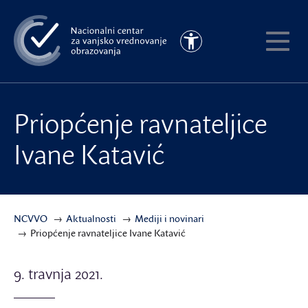
Preskoči
na
Pristupačnost
glavni
Pokaži
sadržaj
meni
Priopćenje ravnateljice
Ivane Katavić
NCVVO
Aktualnosti
Mediji i novinari
Priopćenje ravnateljice Ivane Katavić
9. travnja 2021.