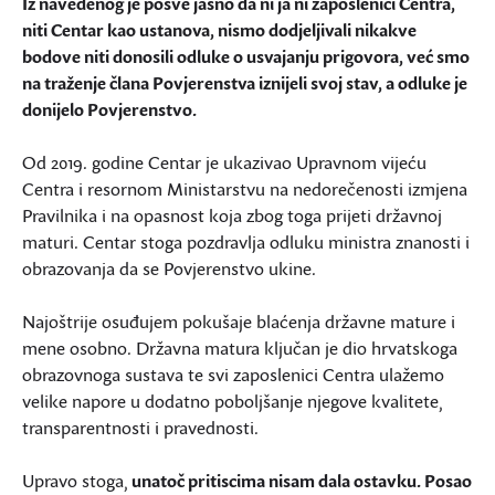
Iz navedenog je posve jasno da ni ja ni zaposlenici Centra,
niti Centar kao ustanova, nismo dodjeljivali nikakve
bodove niti donosili odluke o usvajanju prigovora, već smo
na traženje člana Povjerenstva iznijeli svoj stav, a odluke je
donijelo Povjerenstvo.
Od 2019. godine Centar je ukazivao Upravnom vijeću
Centra i resornom Ministarstvu na nedorečenosti izmjena
Pravilnika i na opasnost koja zbog toga prijeti državnoj
maturi. Centar stoga pozdravlja odluku ministra znanosti i
obrazovanja da se Povjerenstvo ukine.
Najoštrije osuđujem pokušaje blaćenja državne mature i
mene osobno. Državna matura ključan je dio hrvatskoga
obrazovnoga sustava te svi zaposlenici Centra ulažemo
velike napore u dodatno poboljšanje njegove kvalitete,
transparentnosti i pravednosti.
Upravo stoga,
unatoč pritiscima nisam dala ostavku. Posao