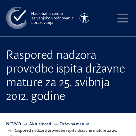
Preskoči
na
Pristupačnost
glavni
Pokaži
sadržaj
meni
Raspored nadzora
provedbe ispita državne
mature za 25. svibnja
2012. godine
NCVVO
Aktualnosti
Državna matura
Raspored nadzora provedbe ispita državne mature za 25.