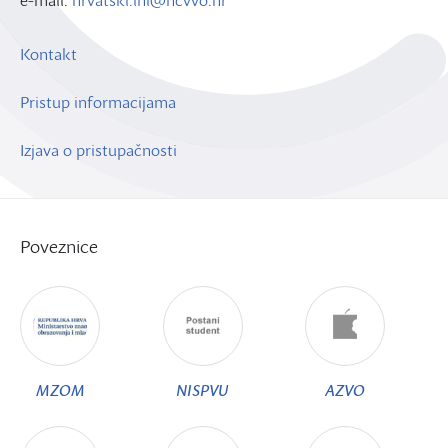
e-mail:
hrvatski.ini@ncvvo.hr
Kontakt
Pristup informacijama
Izjava o pristupačnosti
Poveznice
MZOM
NISPVU
AZVO