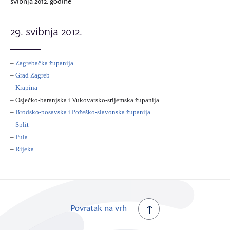
svibnja 2012. godine
29. svibnja 2012.
–
Zagrebačka županija
–
Grad Zagreb
–
Krapina
–
Osječko-baranjska i Vukovarsko-srijemska županija
–
Brodsko-posavska i Požeško-slavonska županija
–
Split
–
Pula
–
Rijeka
Povratak na vrh