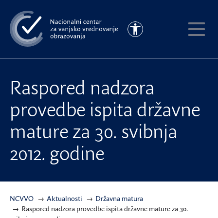
Preskoči
na
Pristupačnost
glavni
Pokaži
sadržaj
meni
Raspored nadzora
provedbe ispita državne
mature za 30. svibnja
2012. godine
NCVVO
Aktualnosti
Državna matura
Raspored nadzora provedbe ispita državne mature za 30.