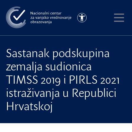
Preskoči
na
Pristupačnost
glavni
Pokaži
sadržaj
meni
Sastanak podskupina
zemalja sudionica
TIMSS 2019 i PIRLS 2021
istraživanja u Republici
Hrvatskoj