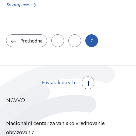
Saznaj više
Brojevi
Prethodna
1
…
7
stranica
objava
Povratak na vrh
NCVVO
Nacionalni centar za vanjsko vrednovanje
obrazovanja