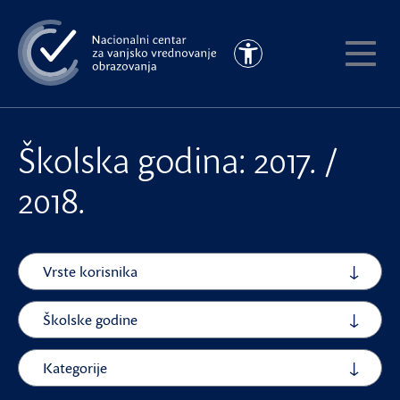
Preskoči
na
Pristupačnost
glavni
Pokaži
sadržaj
meni
Školska godina: 2017. /
2018.
Vrste korisnika
Školske godine
Kategorije