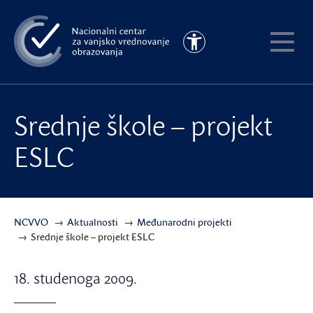
Preskoči
na
Pristupačnost
glavni
Pokaži
sadržaj
meni
Srednje škole – projekt
ESLC
NCVVO
Aktualnosti
Međunarodni projekti
Srednje škole – projekt ESLC
18. studenoga 2009.