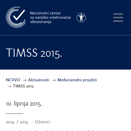
Preskoči
na
Pristupačnost
glavni
Pokaži
sadržaj
meni
TIMSS 2015.
NCVVO
Aktualnosti
Međunarodni projekti
TIMSS 2015.
10. lipnja 2015.
2014. / 2015.
Učenici