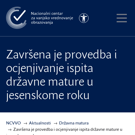
Preskoči
na
Pristupačnost
glavni
Pokaži
sadržaj
meni
Završena je provedba i
ocjenjivanje ispita
državne mature u
jesenskome roku
NCVVO
Aktualnosti
Državna matura
Završena je provedba i ocjenjivanje ispita državne mature u