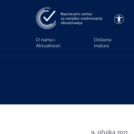
Preskoči na glavni sadržaj
Pristupa
O nama i
Državna
Aktualnosti
matura
9. ožujka 2021.