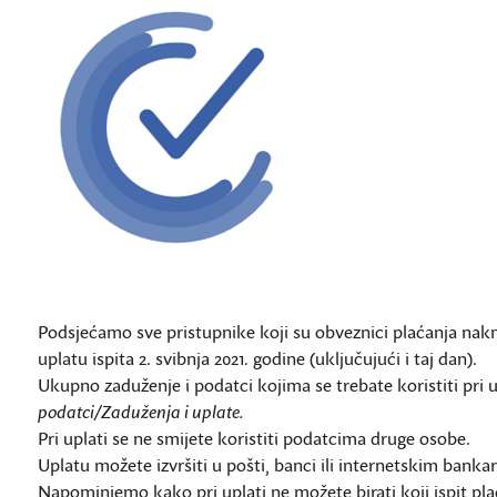
Podsjećamo sve pristupnike koji su obveznici plaćanja nakna
uplatu ispita 2. svibnja 2021. godine (uključujući i taj dan).
Ukupno zaduženje i podatci kojima se trebate koristiti pri u
podatci/Zaduženja i uplate.
Pri uplati se ne smijete koristiti podatcima druge osobe.
Uplatu možete izvršiti u pošti, banci ili internetskim banka
Napominjemo kako pri uplati ne možete birati koji ispit plać