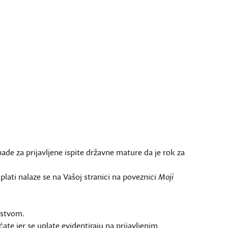
de za prijavljene ispite državne mature da je rok za
plati nalaze se na Vašoj stranici na poveznici
Moji
rstvom.
ate jer se uplate evidentiraju na prijavljenim