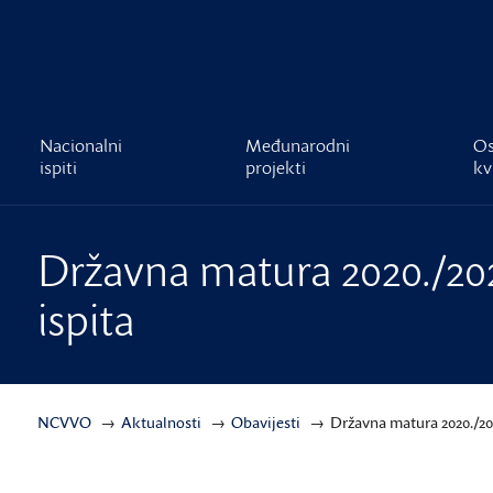
čnost
Nacionalni
Međunarodni
Os
ispiti
projekti
kv
Državna matura 2020./2021
ispita
NCVVO
Aktualnosti
Obavijesti
Državna matura 2020./2021