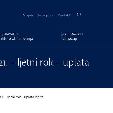
Pretraži:
NIspiti
Izdvojeno
Kontakt
iguravanje
Javni pozivi i
alitete obrazovanja
Natječaji
. – ljetni rok – uplata
. – ljetni rok – uplata ispita