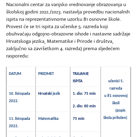
Nacionalni centar za vanjsko vrednovanje obrazovanja u
školskoj godini 2022./2023. nastavlja provedbu nacionalnih
ispita na reprezentativnome uzorku 81 osnovne škole.
Provest će se tri ispita za učenike 5. razreda koji
obuhvaćaju odgojno-obrazovne ishode i nastavne sadržaje
Hrvatskoga jezika, Matematike i Prirode i društva,
zaključno sa završetkom 4. razreda) prema sljedećem
rasporedu:
DATUM
PREDMET
TRAJANJE
ISPITA
učenici 5.
razreda
10. listopada
Hrvatski
jezik
1. dio: 75 min
u 81 osnovnoj
2022.
školi
2. dio: 60 min
(popis
škola priložen)
11. listopada
Matematika
75 min
2022.