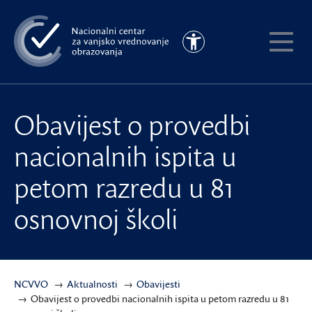
Preskoči
na
Pristupačnost
glavni
Pokaži
sadržaj
meni
Obavijest o provedbi
nacionalnih ispita u
petom razredu u 81
osnovnoj školi
NCVVO
Aktualnosti
Obavijesti
Obavijest o provedbi nacionalnih ispita u petom razredu u 81